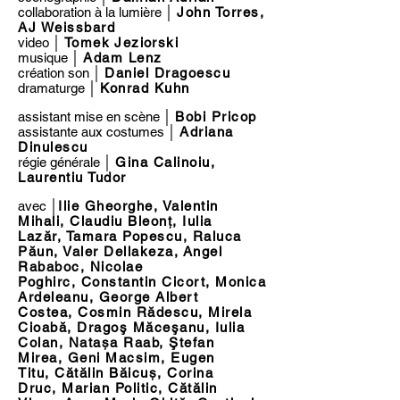
collaboration à la lumière
│
John Torres,
AJ Weissbard
video │
Tomek Jeziorski
musique │
Adam Lenz
création son
│
Daniel Dragoescu
dramaturge
│
Konrad Kuhn
assistant mise en scène │
Bobi Pricop
assistante aux costumes
│
Adriana
Dinulescu
régie générale
│
Gina Calinoiu,
Laurentiu Tudor
avec │
Ilie Gheorghe, Valentin
Mihali, Claudiu Bleonţ, Iulia
Lazăr, Tamara Popescu, Raluca
Păun, Valer Dellakeza, Angel
Rababoc, Nicolae
Poghirc, Constantin Cicort, Monica
Ardeleanu, George Albert
Costea, Cosmin Rădescu, Mirela
Cioabă, Dragoş Măceşanu, Iulia
Colan, Natașa Raab, Ştefan
Mirea, Geni Macsim, Eugen
Titu, Cătălin Băicuș, Corina
Druc, Marian Politic, Cătălin