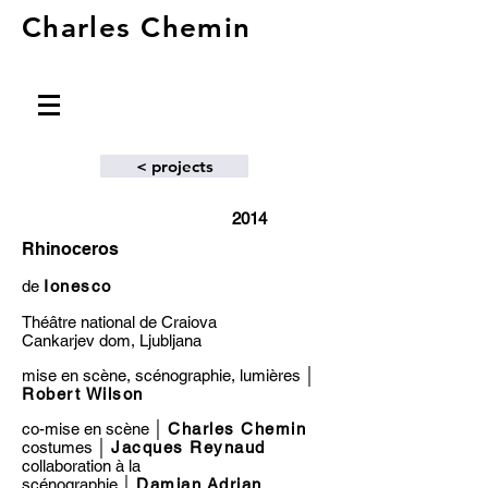
Charles Chemin
< projects
2014
Rhinoceros
de
Ionesco
Théâtre national de Craiova
Cankarjev dom, Ljubljana
mise en scène, scénographie, lumières │
Robert Wilson
co-mise en scène │
Charles Chemin
costumes │
Jacques Reynaud
collaboration à la
scénographie
│
Damian Adrian