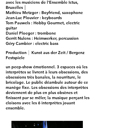
avec les musiciens de l'Ensemble Ictus,
Bruxelles │
Mathieu Metzger
: Boyfriend, saxophone
Jean-Luc Plouvier
: keyboards
Tom Pauwels
: Hobby Gourmet, electric
guitar
Daniel Ploeger
: trombone
Gerrit Nulens
: Heimwerker, percussion
Géry Cambier
: electric bass
Production
│
Kunst aus der Zeit / Bergenz
Festspiele
un peep-show émotionnel. 3 espaces où les
interprètes se livrent à leurs obsessions, des
obsessions très banales, la nourriture, le
bricolage. Le public déambule autour de ce
manège fixe. Les obsessions des interprètes
deviennent de plus en plus obsènes et
finissent par se mêler, la musique perçant les
cloisons avec les 6 interprètes jouant
ensemble.