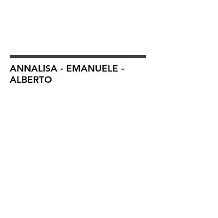
ANNALISA - EMANUELE -
ALBERTO
COSTANZA - ELENA -
FEDERICO - MARIA